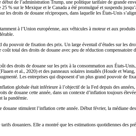
e début de l’administration Trump, une politique tarifaire de grande e
de 25 % sur le Mexique et le Canada a été promulgué et suspendu jusqu’
sur les droits de douane réciproques, dans laquelle les États-Unis s’alig
amment à l’Union européenne, aux véhicules à moteur et aux produits pha
dérable.
d du pouvoir de fixation des prix. Un large éventail d’études sur les d
e coût total des droits de douane avec peu de réduction compensatoire des
oût des droits de douane sur les prix à la consommation aux États-Unis,
(Flaaen et al., 2020) et des panneaux solaires installés (Houde et Wang
ugmenté. Les entreprises qui disposent d’un plus grand pouvoir de fixat
tion globale était inférieure à l’objectif de la Fed depuis des années, l
oits de douane cette année, dans un contexte d’inflation toujours élevé
nt la pandémie.
de douane stimulent l’inflation cette année. Début février, la médiane de
 tarifs douaniers. Elle a montré que les estimations quotidiennes des p