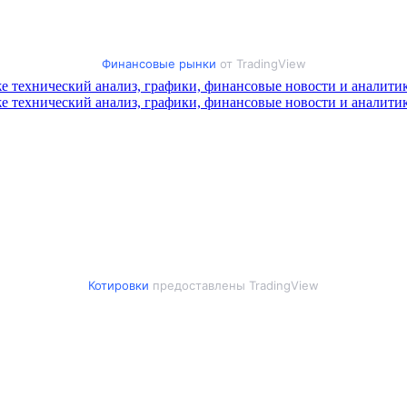
Финансовые рынки
от TradingView
Котировки
предоставлены TradingView