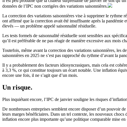
Il est peu probable que la chaleur surprenante de janvier ne soit qu’un
données de l’IPC non corrigées des variations saisonnières.
La correction des variations saisonnières vise à supprimer le rythme ré
ont affirmé que la correction avait été insuffisante après la pandémie 
élevés — un problème appelé saisonnalité résiduelle.
Les tests formels de saisonnalité résiduelle sont sensibles aux spécific
qu’il est préférable de ne pas réagir de manière excessive aux mois ch
Toutefois, même avant la correction des variations saisonnières, les 
saisonnières en 2025 ne s’est pas rapproché du rythme d’avant la pan
Il y a probablement des facteurs idiosyncrasiques, mais cela est cohé
à 3,3 %, ce qui constitue toujours un écart notable. Une inflation équiv
encore une fois, il ne s’agit que d’un mois.
Un risque.
Plus inquiétant encore, l’IPC de janvier souligne les risques d’inflation
De nombreuses entreprises semblent encore disposer d’un pouvoir de fi
leurs marges bénéficiaires. Dans un tel contexte, les nouveaux chocs d
inflation encore plus importante qu’une politique comparable mise en 