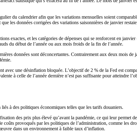
 artefact statistique qui s’effacera au fil de l’année. Le mois de janvier
gulier du calendrier afin que les variations mensuelles soient comparable
et que les données corrigées des variations saisonnières de janvier restai
ations exactes, et les catégories de dépenses qui se renforcent en janvie
auds du début de l’année ou aux mois froids de la fin de l’année.
dernières données sont déconcertantes. Contrairement aux deux mois de j
démie.
rent avec une désinflation bloquée. L’objectif de 2 % de la Fed est com
alente à celle de l’année dernière n’est pas suffisante pour atteindre l’
 liés à des politiques économiques telles que les tarifs douaniers.
xation des prix plus élevé qu’avant la pandémie, ce qui leur permet de
e coûts provoqués par les politiques de l’administration, comme les droi
œuvre dans un environnement à faible taux d’inflation.