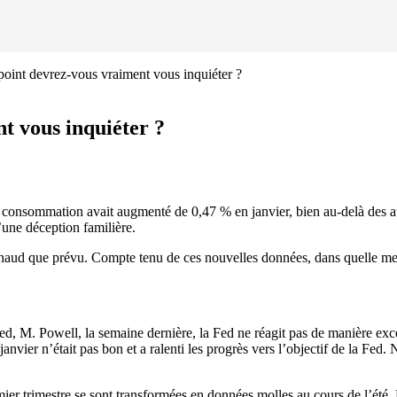
 point devrez-vous vraiment vous inquiéter ?
nt vous inquiéter ?
la consommation
avait augmenté de 0,47 % en janvier, bien au-delà des atte
’une déception familière.
chaud que prévu. Compte tenu de ces nouvelles données, dans quelle mes
 Fed, M. Powell, la semaine dernière, la Fed ne réagit pas de manière 
nvier n’était pas bon et a ralenti les progrès vers l’objectif de la Fed.
ier trimestre se sont transformées en données molles au cours de l’été