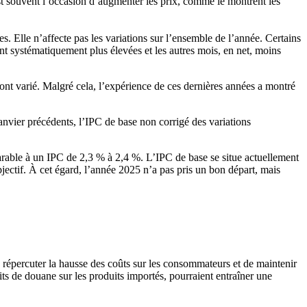
 est souvent l’occasion d’augmenter les prix, comme le montrent les
s. Elle n’affecte pas les variations sur l’ensemble de l’année. Certains
ent systématiquement plus élevées et les autres mois, en net, moins
r ont varié. Malgré cela, l’expérience de ces dernières années a montré
anvier précédents, l’IPC de base non corrigé des variations
parable à un IPC de 2,3 % à 2,4 %. L’IPC de base se situe actuellement
objectif. À cet égard, l’année 2025 n’a pas pris un bon départ, mais
 répercuter la hausse des coûts sur les consommateurs et de maintenir
ts de douane sur les produits importés, pourraient entraîner une