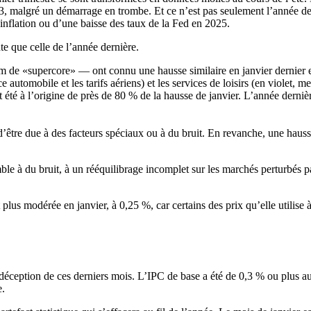
malgré un démarrage en trombe. Et ce n’est pas seulement l’année derni
ésinflation ou d’une baisse des taux de la Fed en 2025.
te que celle de l’année dernière.
de «supercore» — ont connu une hausse similaire en janvier dernier et 
 automobile et les tarifs aériens) et les services de loisirs (en violet,
nt été à l’origine de près de 80 % de la hausse de janvier. L’année derni
e d’être due à des facteurs spéciaux ou à du bruit. En revanche, une hau
mble à du bruit, à un rééquilibrage incomplet sur les marchés perturbés
s modérée en janvier, à 0,25 %, car certains des prix qu’elle utilise à p
 déception de ces derniers mois. L’IPC de base a été de 0,3 % ou plus a
e.