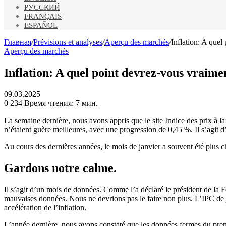
РУССКИЙ
FRANÇAIS
ESPAÑOL
Главная
/
Prévisions et analyses
/
Aperçu des marchés
/
Inflation: A quel
Aperçu des marchés
Inflation: A quel point devrez-vous vraime
09.03.2025
0
234
Время чтения: 7 мин.
La semaine dernière, nous avons appris que le site
Indice des prix à 
n’étaient guère meilleures, avec une progression de 0,45 %. Il s’agit d
Au cours des dernières années, le mois de janvier a souvent été plus 
Gardons notre calme.
Il s’agit d’un mois de données. Comme l’a déclaré le président de la
mauvaises données. Nous ne devrions pas le faire non plus. L’IPC de ja
accélération de l’inflation.
L’année dernière, nous avons constaté que les données fermes du prem